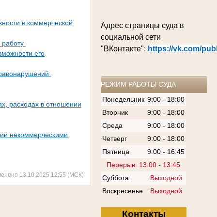
жности в коммерческой
Адрес страницы суда в
социальной сети
 работу
"ВКонтакте":
https://vk.com/pu
зможности его
правонарушений
РЕЖИМ РАБОТЫ СУДА
Понедельник
9:00 - 18:00
х, расходах в отношении
Вторник
9:00 - 18:00
Среда
9:00 - 18:00
ении некоммерческими
Четверг
9:00 - 18:00
Пятница
9:00 - 16:45
Перерыв: 13:00 - 13:45
менено 13.10.2025 12:55 (МСК)
Суббота
Выходной
Воскресенье
Выходной
Контакты