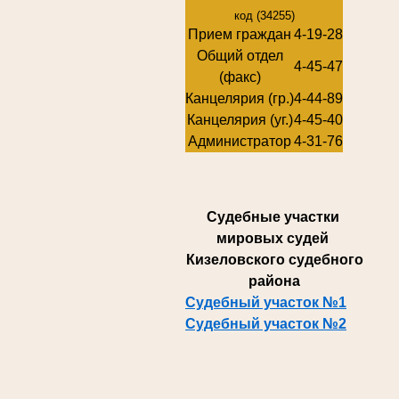
код (34255)
Прием граждан
4-19-28
Общий отдел
4-45-47
(факс)
Канцелярия (гр.)
4-44-89
Канцелярия (уг.)
4-45-40
Администратор
4-31-76
Суде
бные участки
мировых судей
Кизеловского судебного
района
Судебный участок №1
Судебный участок №2