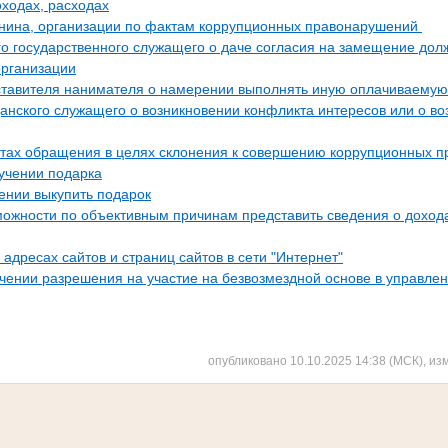
ходах, расходах
ина, организации по фактам коррупционных правонарушений
 государственного служащего о даче согласия на замещение дол
организации
тавителя нанимателя о намерении выполнять иную оплачиваемую
анского служащего о возникновении конфликта интересов или о во
тах обращения в целях склонения к совершению коррупционных 
учении подарка
ении выкупить подарок
можности по объективным причинам представить сведения о дохода
адресах сайтов и страниц сайтов в сети "Интернет"
учении разрешения на участие на безвозмездной основе в управл
опубликовано 10.10.2025 14:38 (МСК), из