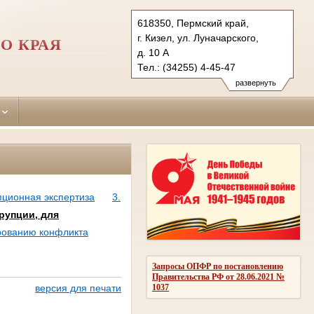
618350, Пермский край,
г. Кизел, ул. Луначарского,
О КРАЯ
д. 10 А
Тел.: (34255) 4-45-47
kizelovsky.perm@sudrf.ru
развернуть
пционная экспертиза
3.
рупции, для
рованию конфликта
Запросы ОПФР по постановлению
Правительства РФ от 28.06.2021 №
1037
версия для печати