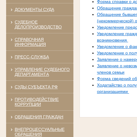
Форма справки о до
Обращение граждан
ДОКУМЕНТЫ СУДА
Обращение бывшего
(некоммерческой) 
СУДЕБНОЕ
ДЕЛОПРОИЗВОДСТВО
Уведомление предс
Уведомление гражд
СПРАВОЧНАЯ
возникновения
ИНФОРМАЦИЯ
Уведомление о фак
Уведомление о пол
ПРЕСС-СЛУЖБА
Заявление о намер
Заявление о невоз
УПРАВЛЕНИЕ СУДЕБНОГО
членов семьи
ДЕПАРТАМЕНТА
Форма сведений об 
Ходатайство о пол
СУДЫ СУБЪЕКТА РФ
организациями
ПРОТИВОДЕЙСТВИЕ
КОРРУПЦИИ
ОБРАЩЕНИЯ ГРАЖДАН
ВНЕПРОЦЕССУАЛЬНЫЕ
ОБРАЩЕНИЯ