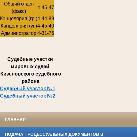
Общий отдел
4-45-47
(факс)
Канцелярия (гр.)
4-44-89
Канцелярия (уг.)
4-45-40
Администратор
4-31-76
Суде
бные участки
мировых судей
Кизеловского судебного
района
Судебный участок №1
Судебный участок №2
ГЛАВНАЯ
ПОДАЧА ПРОЦЕССУАЛЬНЫХ ДОКУМЕНТОВ В