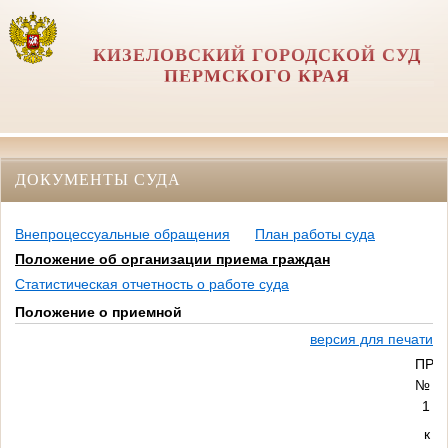
КИЗЕЛОВСКИЙ ГОРОДСКОЙ СУД
ПЕРМСКОГО КРАЯ
ДОКУМЕНТЫ СУДА
Внепроцессуальные обращения
План работы суда
Положение об организации приема граждан
Статистическая отчетность о работе суда
Положение о приемной
версия для печати
ПРИ
№
1
к