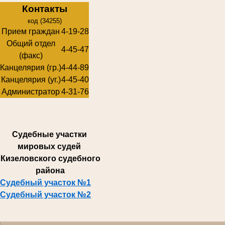
Контакты
код (34255)
Прием граждан
4-19-28
Общий отдел
4-45-47
(факс)
Канцелярия (гр.)
4-44-89
Канцелярия (уг.)
4-45-40
Администратор
4-31-76
Суде
бные участки
мировых судей
Кизеловского судебного
района
Судебный участок №1
Судебный участок №2