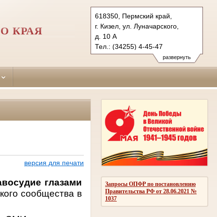
618350, Пермский край,
г. Кизел, ул. Луначарского,
О КРАЯ
д. 10 А
Тел.: (34255) 4-45-47
kizelovsky.perm@sudrf.ru
развернуть
версия для печати
авосудие глазами
Запросы ОПФР по постановлению
Правительства РФ от 28.06.2021 №
кого сообщества в
1037