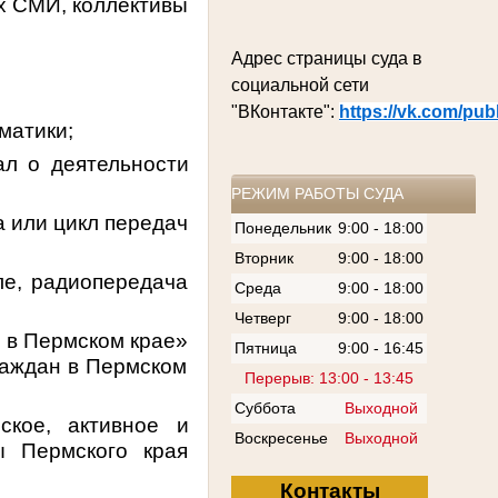
х СМИ, коллективы
Адрес страницы суда в
социальной сети
"ВКонтакте":
https://vk.com/pu
матики;
л о деятельности
РЕЖИМ РАБОТЫ СУДА
а или цикл передач
Понедельник
9:00 - 18:00
Вторник
9:00 - 18:00
ле, радиопередача
Среда
9:00 - 18:00
Четверг
9:00 - 18:00
н в Пермском крае»
Пятница
9:00 - 16:45
раждан в Пермском
Перерыв: 13:00 - 13:45
Суббота
Выходной
ское, активное и
Воскресенье
Выходной
ы Пермского края
Контакты