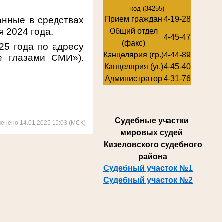
код (34255)
анные в средствах
Прием граждан
4-19-28
 2024 года.
Общий отдел
4-45-47
(факс)
25 года по адресу
Канцелярия (гр.)
4-44-89
е глазами СМИ»).
Канцелярия (уг.)
4-45-40
Администратор
4-31-76
Суде
бные участки
менено 14.01.2025 10:03 (МСК)
мировых судей
Кизеловского судебного
района
Судебный участок №1
Судебный участок №2