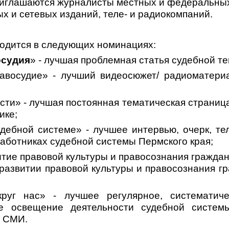
риглашаются журналисты местных и федеральны
ых и сетевых изданий, теле- и радиокомпаний.
водится в следующих номинациях:
осудия
» - лучшая проблемная статья судебной те
авосудие»
- лучший видеосюжет/ радиоматериа
сти»
- лучшая постоянная тематическая страниц
ике;
удебной системе»
- лучшее интервью, очерк, те
 работниках судебной системы Пермского края;
итие правовой культуры и правосознания гражда
 развитии правовой культуры и правосознания г
руг нас»
- лучшее регулярное, систематиче
е освещение деятельности судебной систем
в СМИ.