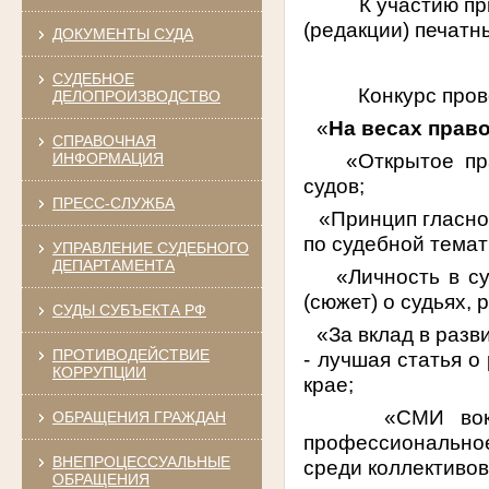
К участию п
(редакции) печатн
ДОКУМЕНТЫ СУДА
СУДЕБНОЕ
Конкурс про
ДЕЛОПРОИЗВОДСТВО
·
«
На весах прав
СПРАВОЧНАЯ
·
«Открытое пр
ИНФОРМАЦИЯ
судов;
ПРЕСС-СЛУЖБА
·
«Принцип гласно
по судебной темат
УПРАВЛЕНИЕ СУДЕБНОГО
ДЕПАРТАМЕНТА
·
«Личность в с
(сюжет) о судьях,
СУДЫ СУБЪЕКТА РФ
·
«За вклад в разв
ПРОТИВОДЕЙСТВИЕ
- лучшая статья о
КОРРУПЦИИ
крае;
·
«СМИ вок
ОБРАЩЕНИЯ ГРАЖДАН
профессионально
ВНЕПРОЦЕССУАЛЬНЫЕ
среди коллективо
ОБРАЩЕНИЯ