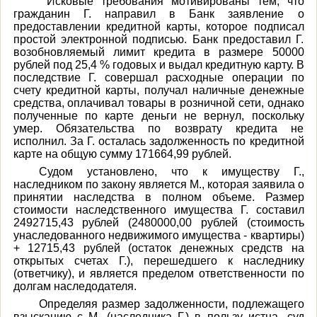
Исковые требования мотивированы тем, что
гражданин Г. направил в Банк заявление о
предоставлении кредитной карты, которое подписал
простой электронной подписью. Банк предоставил Г.
возобновляемый лимит кредита в размере 50000
рублей под 25,4 % годовых и выдал кредитную карту. В
последствие Г. совершал расходные операции по
счету кредитной карты, получал наличные денежные
средства, оплачивал товары в розничной сети, однако
полученные по карте деньги не вернул, поскольку
умер. Обязательства по возврату кредита не
исполнил. За Г. осталась задолженность по кредитной
карте на общую сумму 171664,99 рублей.
Судом установлено, что
к имуществу Г.,
наследником по закону является М., которая заявила о
принятии наследства в полном объеме.
Размер
стоимости наследственного имущества Г. составил
2492715,43 рублей (2480000,00 рублей (стоимость
унаследованного недвижимого имущества - квартиры)
+ 12715,43 рублей (остаток денежных средств на
открытых счетах Г.), перешедшего к наследнику
(ответчику), и является пределом ответственности по
долгам наследодателя.
Определяя размер задолженности, подлежащего
взысканию с М. (наследника Г.) в пользу истца, суд