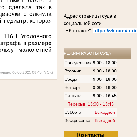
а громко плакала и
то сделала так в
девочка столкнула
Адрес страницы суда в
 педиатр, которая
социальной сети
"ВКонтакте":
https://vk.com/pu
 116.1 Уголовного
 штрафа в размере
льзу малолетней
РЕЖИМ РАБОТЫ СУДА
Понедельник
9:00 - 18:00
Вторник
9:00 - 18:00
ковано 06.05.2025 08:45 (МСК)
Среда
9:00 - 18:00
Четверг
9:00 - 18:00
Пятница
9:00 - 16:45
Перерыв: 13:00 - 13:45
Суббота
Выходной
Воскресенье
Выходной
Контакты