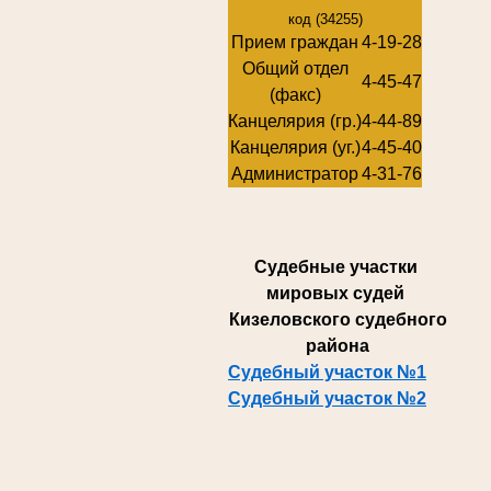
код (34255)
Прием граждан
4-19-28
Общий отдел
4-45-47
(факс)
Канцелярия (гр.)
4-44-89
Канцелярия (уг.)
4-45-40
Администратор
4-31-76
Суде
бные участки
мировых судей
Кизеловского судебного
района
Судебный участок №1
Судебный участок №2