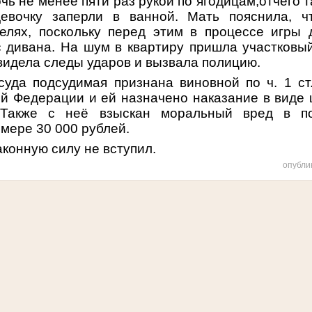
ь не менее пяти раз рукой по ягодицам,отчего т
девочку заперли в ванной. Мать пояснила, ч
елях, поскольку перед этим в процессе игры 
 дивана. На шум в квартиру пришла участковый
видела следы ударов и вызвала полицию.
уда подсудимая признана виновной по ч. 1 ст.
ой Федерации и ей назначено наказание в виде
 Также с неё взыскан моральный вред в по
мере 30 000 рублей.
аконную силу не вступил.
опубли