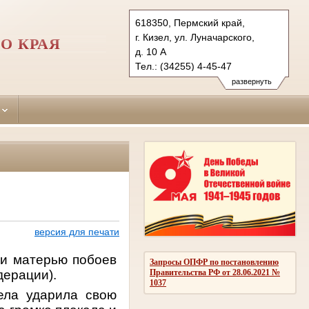
618350, Пермский край,
г. Кизел, ул. Луначарского,
О КРАЯ
д. 10 А
Тел.: (34255) 4-45-47
kizelovsky.perm@sudrf.ru
развернуть
версия для печати
ии матерью побоев
Запросы ОПФР по постановлению
дерации).
Правительства РФ от 28.06.2021 №
1037
ела ударила свою