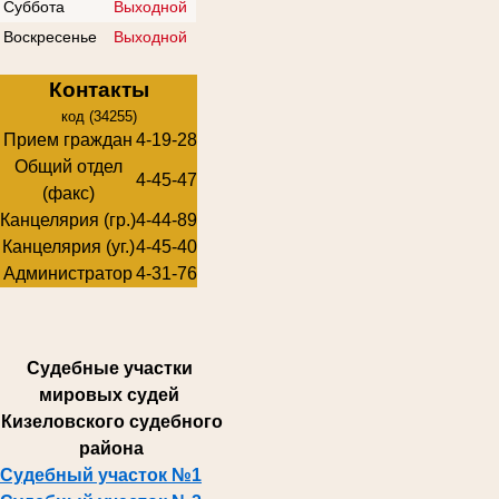
Суббота
Выходной
Воскресенье
Выходной
Контакты
код (34255)
Прием граждан
4-19-28
Общий отдел
4-45-47
(факс)
Канцелярия (гр.)
4-44-89
Канцелярия (уг.)
4-45-40
Администратор
4-31-76
Суде
бные участки
мировых судей
Кизеловского судебного
района
Судебный участок №1