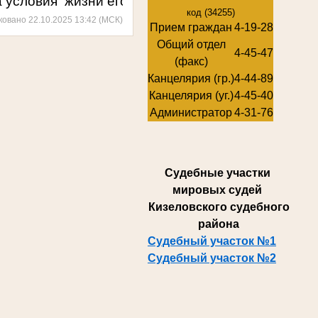
 условия жизни его семьи.
код (34255)
ковано 22.10.2025 13:42 (МСК)
Прием граждан
4-19-28
Общий отдел
4-45-47
(факс)
Канцелярия (гр.)
4-44-89
Канцелярия (уг.)
4-45-40
Администратор
4-31-76
Суде
бные участки
мировых судей
Кизеловского судебного
района
Судебный участок №1
Судебный участок №2