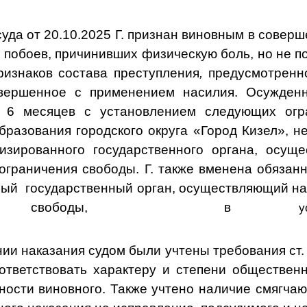
уда от 20.10.2025 Г. признан виновным в соверше
е
побоев, причинивших физическую боль, но не по
изнаков состава преступления
,
предусмотренно
овершенное с применением насилия. Осужден
 6 месяцев с установлением следующих огр
бразования городского округа «Город Кизел», н
лизированного государственного органа, осу
ограничения свободы. Г. также вменена обязанн
ый государственный орган, осуществляющий на
ения свободы, в
уста
нии наказания судом были
учтены
требования ст.
ответствовать характеру и степени общественн
ности виновного. Также учтено наличие смягчаю