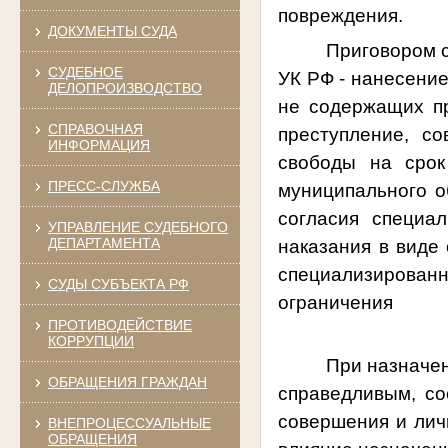
повреждения.
ДОКУМЕНТЫ СУДА
Приговором с
СУДЕБНОЕ
УК РФ - нанесени
ДЕЛОПРОИЗВОДСТВО
не содержащих пр
СПРАВОЧНАЯ
преступление, с
ИНФОРМАЦИЯ
свободы на срок
ПРЕСС-СЛУЖБА
муниципального о
согласия специа
УПРАВЛЕНИЕ СУДЕБНОГО
ДЕПАРТАМЕНТА
наказания в виде 
специализированн
СУДЫ СУБЪЕКТА РФ
огранич
ПРОТИВОДЕЙСТВИЕ
КОРРУПЦИИ
При назначе
ОБРАЩЕНИЯ ГРАЖДАН
справедливым, со
совершения и лич
ВНЕПРОЦЕССУАЛЬНЫЕ
ОБРАЩЕНИЯ