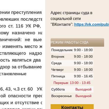
нии преступления, предусмотренного ч. 2 ст. 11
Адрес страницы суда в
влекших последствий, указанных в ст. 115
УК
РФ
социальной сети
"ВКонтакте":
https://vk.com/pu
го ст. 116 УК РФ, лицом
,
имеющим судимость 
ному
назначено наказание в виде ограничен
аничений: не выезжать за пределы территор
РЕЖИМ РАБОТЫ СУДА
е изменять место жительства или пребывания, б
Понедельник
9:00 - 18:00
ществляющего надзор за отбыванием осужденн
Вторник
9:00 - 18:00
ость являться два раза в месяц на регистрацию
Среда
9:00 - 18:00
дзор за отбыванием осужденным наказания в ви
Четверг
9:00 - 18:00
новленные им дни.
Пятница
9:00 - 16:45
Перерыв: 13:00 - 13:45
 6, 43, ч.3 ст. 60 УК РФ, что наказание должно б
Суббота
Выходной
ой опасности преступления, обстоятельствам е
Воскресенье
Выходной
щих и отсутствие отягчающих вину обстоятельст
Контакты