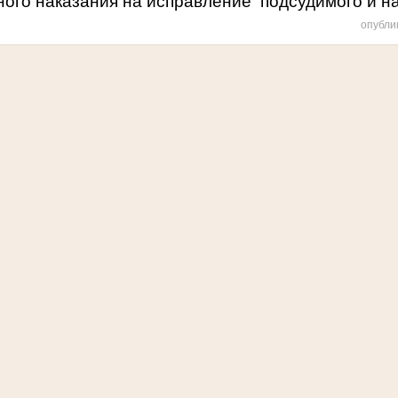
ого наказания на исправление подсудимого и на
опубли