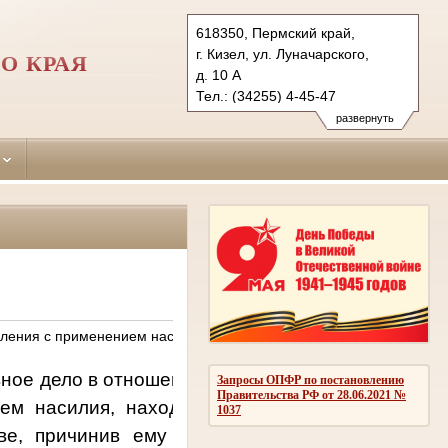
618350, Пермский край,
г. Кизел, ул. Луначарского,
О КРАЯ
д. 10 А
Тел.: (34255) 4-45-47
kizelovsky.perm@sudrf.ru
развернуть
пления с применением насилия»
версия для пе
ое дело в отношении Г., который обвинялся в то
Запросы ОПФР по постановлению
Правительства РФ от 28.06.2021 №
ем насилия, находясь в состоянии алкогольно
1037
ове, причинив ему физическую боль и телесн