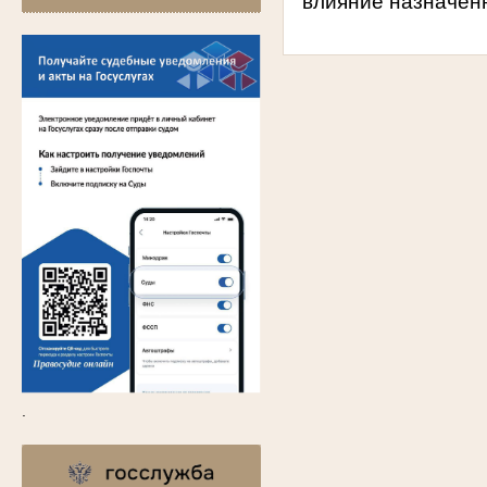
влияние назначенн
.