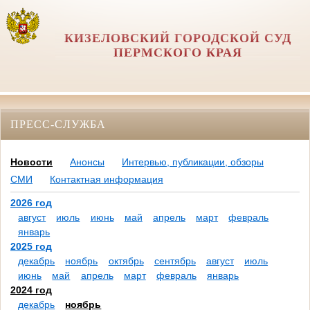
КИЗЕЛОВСКИЙ ГОРОДСКОЙ СУД
ПЕРМСКОГО КРАЯ
ПРЕСС-СЛУЖБА
Новости
Анонсы
Интервью, публикации, обзоры
СМИ
Контактная информация
2026 год
август
июль
июнь
май
апрель
март
февраль
январь
2025 год
декабрь
ноябрь
октябрь
сентябрь
август
июль
июнь
май
апрель
март
февраль
январь
2024 год
декабрь
ноябрь