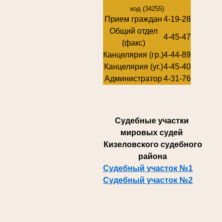
код (34255)
Прием граждан
4-19-28
Общий отдел
4-45-47
(факс)
Канцелярия (гр.)
4-44-89
Канцелярия (уг.)
4-45-40
Администратор
4-31-76
Суде
бные участки
мировых судей
Кизеловского судебного
района
Судебный участок №1
Судебный участок №2