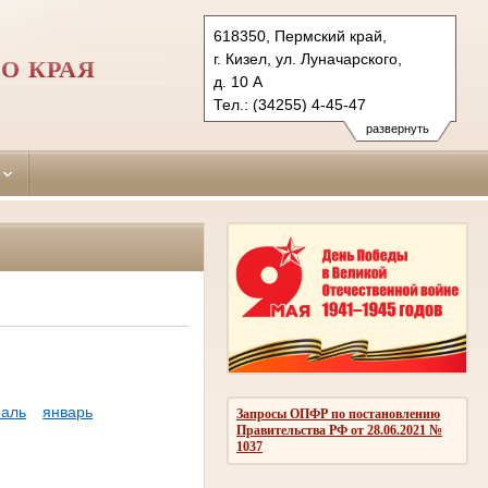
618350, Пермский край,
г. Кизел, ул. Луначарского,
О КРАЯ
д. 10 А
Тел.: (34255) 4-45-47
kizelovsky.perm@sudrf.ru
развернуть
аль
январь
Запросы ОПФР по постановлению
Правительства РФ от 28.06.2021 №
1037