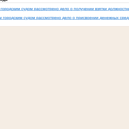
 городским судом рассмотрено дело о получении взятки должност
м городским судом рассмотрено дело о присвоении денежных сред