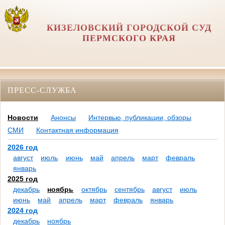
КИЗЕЛОВСКИЙ ГОРОДСКОЙ СУД
ПЕРМСКОГО КРАЯ
ПРЕСС-СЛУЖБА
Новости
Анонсы
Интервью, публикации, обзоры
СМИ
Контактная информация
2026 год
август
июль
июнь
май
апрель
март
февраль
январь
2025 год
декабрь
ноябрь
октябрь
сентябрь
август
июль
июнь
май
апрель
март
февраль
январь
2024 год
декабрь
ноябрь