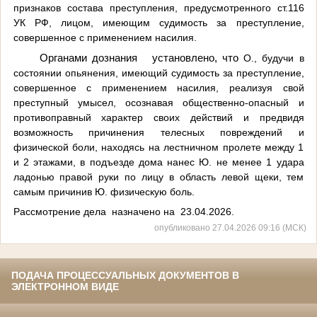
признаков состава преступления, предусмотренного ст.116
УК РФ, лицом, имеющим судимость за преступление,
совершенное с применением насилия.
Органами дознания установлено, что
О., будучи в
состоянии опьянения, имеющий судимость за преступление,
совершенное с применением насилия, реализуя свой
преступный умысел, осознавая общественно-опасный и
противоправный характер своих действий и предвидя
возможность причинения телесных повреждений и
физической боли, находясь на лестничном пролете между 1
и 2 этажами, в
подъезде дома
нанес Ю. не менее 1 удара
ладонью правой руки по лицу в область левой щеки, тем
самым причинив Ю. физическую боль.
Рассмотрение дела назначено на 23.04.2026.
опубликовано 27.04.2026 09:16 (МСК)
ПОДАЧА ПРОЦЕССУАЛЬНЫХ ДОКУМЕНТОВ В
ЭЛЕКТРОННОМ ВИДЕ