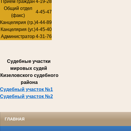
Прием граждан
4-19-28
Общий отдел
4-45-47
(факс)
Канцелярия (гр.)
4-44-89
Канцелярия (уг.)
4-45-40
Администратор
4-31-76
Суде
бные участки
мировых судей
Кизеловского судебного
района
Судебный участок №1
Судебный участок №2
ГЛАВНАЯ