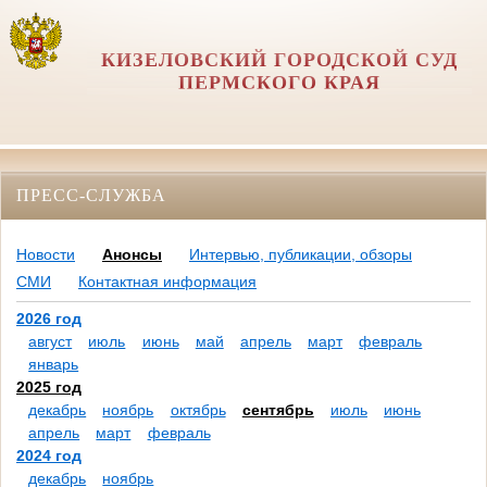
КИЗЕЛОВСКИЙ ГОРОДСКОЙ СУД
ПЕРМСКОГО КРАЯ
ПРЕСС-СЛУЖБА
Новости
Анонсы
Интервью, публикации, обзоры
СМИ
Контактная информация
2026 год
август
июль
июнь
май
апрель
март
февраль
январь
2025 год
декабрь
ноябрь
октябрь
сентябрь
июль
июнь
апрель
март
февраль
2024 год
декабрь
ноябрь