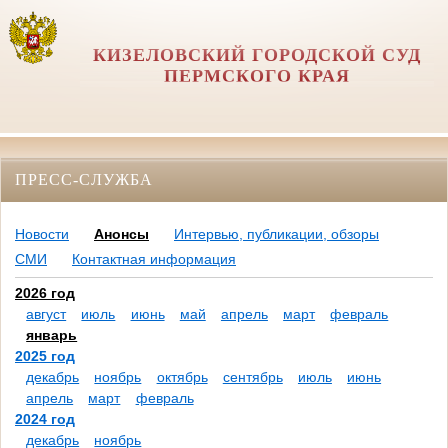
КИЗЕЛОВСКИЙ ГОРОДСКОЙ СУД
ПЕРМСКОГО КРАЯ
ПРЕСС-СЛУЖБА
Новости
Анонсы
Интервью, публикации, обзоры
СМИ
Контактная информация
2026 год
август
июль
июнь
май
апрель
март
февраль
январь
2025 год
декабрь
ноябрь
октябрь
сентябрь
июль
июнь
апрель
март
февраль
2024 год
декабрь
ноябрь