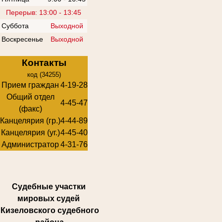
Перерыв: 13:00 - 13:45
Суббота
Выходной
Воскресенье
Выходной
Контакты
код (34255)
Прием граждан
4-19-28
Общий отдел
4-45-47
(факс)
Канцелярия (гр.)
4-44-89
Канцелярия (уг.)
4-45-40
Администратор
4-31-76
Суде
бные участки
мировых судей
Кизеловского судебного