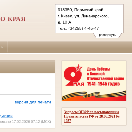
618350, Пермский край,
г. Кизел, ул. Луначарского,
О КРАЯ
д. 10 А
Тел.: (34255) 4-45-47
kizelovsky.perm@sudrf.ru
развернуть
версия для печати
Запросы ОПФР по постановлению
дикции
Правительства РФ от 28.06.2021 №
1037
ковано 17.02.2026 07:12 (МСК)