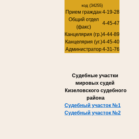
код (34255)
Прием граждан
4-19-28
Общий отдел
4-45-47
(факс)
Канцелярия (гр.)
4-44-89
Канцелярия (уг.)
4-45-40
Администратор
4-31-76
Суде
бные участки
мировых судей
Кизеловского судебного
района
Судебный участок №1
Судебный участок №2