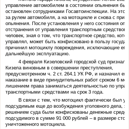
управление автомобилем в состоянии опьянения был
остановлен сотрудниками Госавтоинспекции. На этот 
за рулем автомобиля, а на мотоцикле и снова с приз
опьянения. После установления у него состояния опь
отстранения от управления транспортным средством
человек, зная о том, что транспортное средство, кото
управлял, может быть конфисковано в пользу государ
причинил мотоциклу повреждения, исключающие его
дальнейшую эксплуатацию.
4 февраля Кизеловский городской суд признал 
Кизела виновным в совершении преступления,
предусмотренном ч. 2 ст. 264.1 УК РФ, и назначил ем
наказание в виде принудительных работ сроком 6 мес
лишением права заниматься деятельностью по упра
транспортными средствами на срок 3 года.
В связи с тем, что мотоцикл фактически был у
подсудимым еще до возбуждения уголовного дела, э
решением суда были конфискованы денежные средст
подсудимого в сумме 91 000 рублей – в размере сто
уничтоженного мотоцикла.