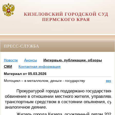
КИЗЕЛОВСКИЙ ГОРОДСКОЙ СУД
ПЕРМСКОГО КРАЯ
ПРЕСС-СЛУЖБА
Новости
Анонсы
Интервью, публикации, обзоры
СМИ
Контактная информация
Материал от 05.03.2026
Мотоцикл – в металлолом, деньги - государству
верс
Прокуратурой города поддержано государственн
обвинение в отношении местного жителя, управлявш
транспортным средством в состоянии опьянения, су
аналогичное деяние.
Житель города Кизела, осужденный летом 2025 