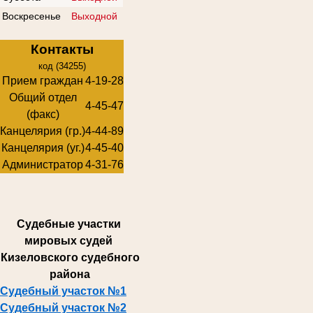
Воскресенье
Выходной
Контакты
код (34255)
Прием граждан
4-19-28
Общий отдел
4-45-47
(факс)
Канцелярия (гр.)
4-44-89
Канцелярия (уг.)
4-45-40
Администратор
4-31-76
Суде
бные участки
мировых судей
Кизеловского судебного
района
Судебный участок №1
Судебный участок №2