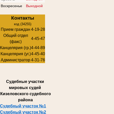
Воскресенье
Выходной
Контакты
код (34255)
Прием граждан
4-19-28
Общий отдел
4-45-47
(факс)
Канцелярия (гр.)
4-44-89
Канцелярия (уг.)
4-45-40
Администратор
4-31-76
Суде
бные участки
мировых судей
Кизеловского судебного
района
Судебный участок №1
Судебный участок №2