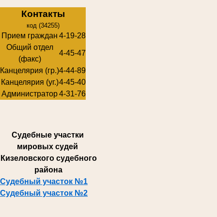
Контакты
код (34255)
Прием граждан
4-19-28
Общий отдел
4-45-47
(факс)
Канцелярия (гр.)
4-44-89
Канцелярия (уг.)
4-45-40
Администратор
4-31-76
Суде
бные участки
мировых судей
Кизеловского судебного
района
Судебный участок №1
Судебный участок №2