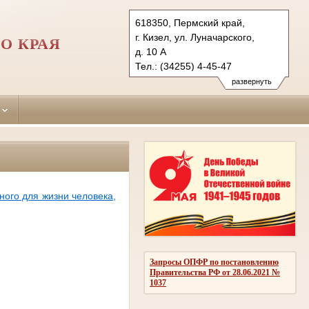
618350, Пермский край,
г. Кизел, ул. Луначарского,
О КРАЯ
д. 10 А
Тел.: (34255) 4-45-47
kizelovsky.perm@sudrf.ru
развернуть
ого для жизни человека,
Запросы ОПФР по постановлению
Правительства РФ от 28.06.2021 №
1037