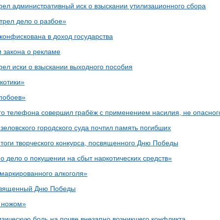
рел административный иск о взыскании утилизационного сбора
трел дело о разбое»
конфискована в доход государства
 закона о рекламе
рел иски о взыскании выходного пособия
котики»
побоев»
ого телефона совершил грабёж с применением насилия, не опасног
зеловского городского суда почтил память погибших
тоги творческого конкурса, посвященного Дню Победы
о дело о покушении на сбыт наркотических средств»
маркированного алкоголя»
священный Дню Победы
 ножом»
зическую боль на почве внезапно возникшего конфликта