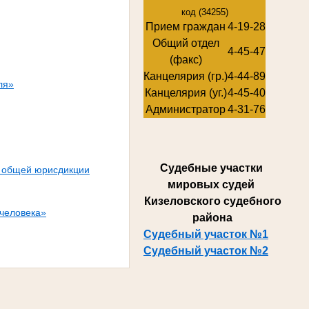
код (34255)
Прием граждан
4-19-28
Общий отдел
4-45-47
(факс)
Канцелярия (гр.)
4-44-89
ля»
Канцелярия (уг.)
4-45-40
Администратор
4-31-76
Суде
бные участки
х общей юрисдикции
мировых судей
Кизеловского судебного
 человека»
района
Судебный участок №1
Судебный участок №2