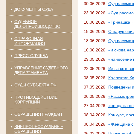
30.06.2026
Суд рассмот
ДОКУМЕНТЫ СУДА
23.06.2026
«Суд рассмо
СУДЕБНОЕ
18.06.2026
«Тринашка» 
ДЕЛОПРОИЗВОДСТВО
18.06.2026
О нарушении
СПРАВОЧНАЯ
18.06.2026
Суд рассмот
ИНФОРМАЦИЯ
10.06.2026
«и снова нар
ПРЕСС-СЛУЖБА
29.05.2026
«нанесение 
УПРАВЛЕНИЕ СУДЕБНОГО
22.05.2026
Из-за сотов
ДЕПАРТАМЕНТА
08.05.2026
Коллектив Ки
СУДЫ СУБЪЕКТА РФ
07.05.2026
Подведены и
06.05.2026
«Рассмотрен
ПРОТИВОДЕЙСТВИЕ
КОРРУПЦИИ
27.04.2026
«продажа не
ОБРАЩЕНИЯ ГРАЖДАН
08.04.2026
Конкурс, по
08.04.2026
«Женщина с
ВНЕПРОЦЕССУАЛЬНЫЕ
ОБРАЩЕНИЯ
26.03.2026
Причинил фи