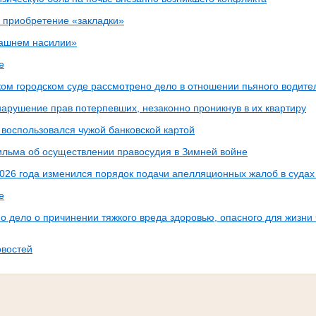
 приобретение «закладки»
ашнем насилии»
е
ком городском суде рассмотрено дело в отношении пьяного водите
нарушение прав потерпевших, незаконно проникнув в их квартиру
воспользовался чужой банковской картой
льма об осуществлении правосудия в Зимней войне
2026 года изменился порядок подачи апелляционных жалоб в суда
е
о дело о причинении тяжкого вреда здоровью, опасного для жизни
овостей