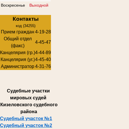
Воскресенье
Выходной
Контакты
код (34255)
Прием граждан
4-19-28
Общий отдел
4-45-47
(факс)
Канцелярия (гр.)
4-44-89
Канцелярия (уг.)
4-45-40
Администратор
4-31-76
Суде
бные участки
мировых судей
Кизеловского судебного
района
Судебный участок №1
Судебный участок №2