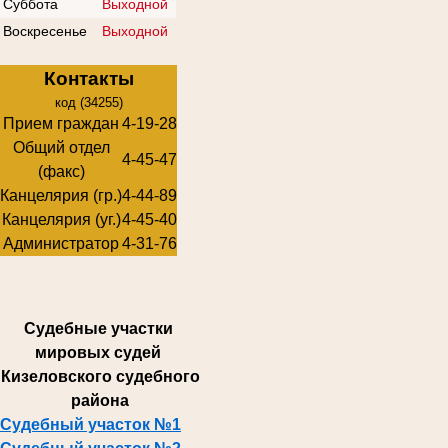
Суббота
Выходной
Воскресенье
Выходной
Контакты
код (34255)
Прием граждан
4-19-28
Общий отдел
4-45-47
(факс)
Канцелярия (гр.)
4-44-89
Канцелярия (уг.)
4-45-40
Администратор
4-31-76
Суде
бные участки
мировых судей
Кизеловского судебного
района
Судебный участок №1