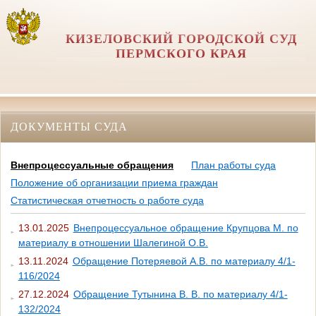
КИЗЕЛОВСКИЙ ГОРОДСКОЙ СУД
ПЕРМСКОГО КРАЯ
ДОКУМЕНТЫ СУДА
Внепроцессуальные обращения
План работы суда
Положение об организации приема граждан
Статистическая отчетность о работе суда
13.01.2025
Внепроцессуальное обращение Крупцова М. по
материалу в отношении Шалегиной О.В.
13.11.2024
Обращение Потеряевой А.В. по материалу 4/1-
116/2024
27.12.2024
Обращение Тутынина В. В. по материалу 4/1-
132/2024