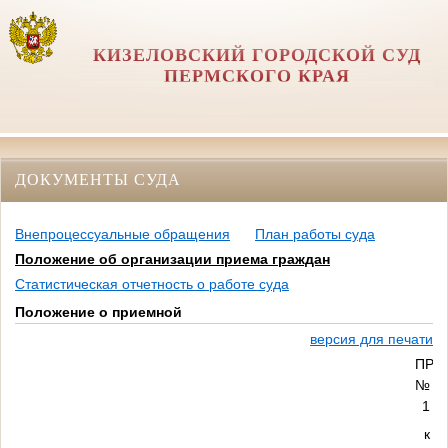
КИЗЕЛОВСКИЙ ГОРОДСКОЙ СУД
ПЕРМСКОГО КРАЯ
ДОКУМЕНТЫ СУДА
Внепроцессуальные обращения
План работы суда
Положение об организации приема граждан
Статистическая отчетность о работе суда
Положение о приемной
версия для печати
ПРИ
№
1
к