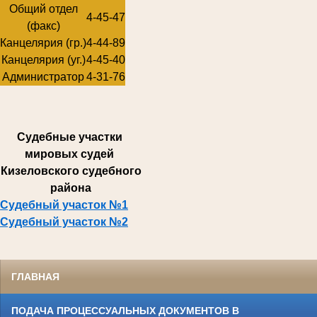
Общий отдел
4-45-47
(факс)
Канцелярия (гр.)
4-44-89
Канцелярия (уг.)
4-45-40
Администратор
4-31-76
Суде
бные участки
мировых судей
Кизеловского судебного
района
Судебный участок №1
Судебный участок №2
ГЛАВНАЯ
ПОДАЧА ПРОЦЕССУАЛЬНЫХ ДОКУМЕНТОВ В